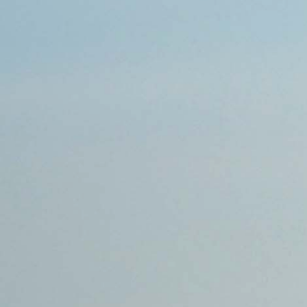
Sex ist für mich:
wichtig
Charakter:
friedlich
Freizeit:
Konzerte, Sport
INTERESSEN
Grund für eine
Eine Partnerschaft bietet mir das
Partnerschaft:
Gefühl von Sicherheit
erstes Date:
im Kino, bei Freunden
ich suche hier:
neue Freunde, eine ernsthafte
Beziehung
:: Hot Or Not
Lade ein Profilbild hoch um HotOrNot spielen zu können