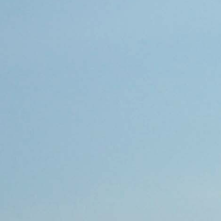
Statur:
sehr schlank
Erscheinungsbild:
attraktiv
Gewicht in Kg:
70
Größe in cm:
180
Haarfarbe:
eigener Style
Augenfarbe:
Braun
ÜBER MICH
Hobby:
Musik / Konzerte, Reisen, Autos,
Wandern, Kochen, Tiere, Singen,
Videospiele / Computer, Sport, Kino,
Shoppen, Freunde treffen,
Handwerken / Handarbeit, Lesen
Wohnsituation:
Ich wohne mit Haustier