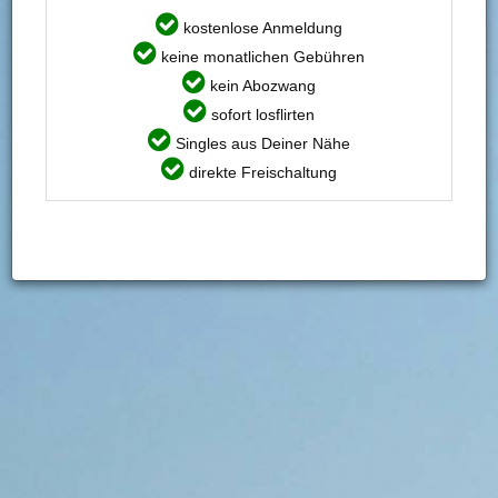
Nutze jetzt die Gelegenheit, und nimm Kontakt zu
kostenlose Anmeldung
kaunesnager auf.
keine monatlichen Gebühren
kein Abozwang
Du möchtest mehr sehen? Dann gleich hier
registrieren
!
sofort losflirten
Singles aus Deiner Nähe
Persönliche Angaben
direkte Freischaltung
PERSÖNLICHE INFORMATIONEN
Ich bin:
Mann
Suche:
Frau, im Alter von 23 - 25
Benutzername:
kaunesnager
Alter:
30
AUSSEHEN