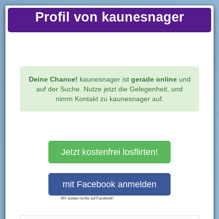
Profil von kaunesnager
Prev
Ne
Deine Chance!
kaunesnager ist
gerade online
und
Startseite
kaunesnager
Persönliche Angaben
auf der Suche. Nutze jetzt die Gelegenheit, und
nimm Kontakt zu kaunesnager auf.
kaunesnager
30 Jahre
Online
innerhalb der letzten 48 Stunden
Jetzt kostenfrei losflirten!
Ein Geschenk schicken
Du möchtest mehr Bilder sehen? Dann gleich hier
registrieren
!
Wir posten nichts auf Facebook!
Deine Chance!
kaunesnager ist aktiv und auf der Suche.