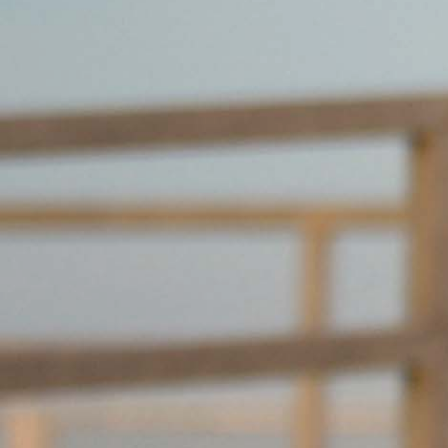
Information & Datenschutz
NÜTZLICHES
Profil ergänzen
Profilfoto hochladen
HILFE
Support kontaktieren
Sitemap