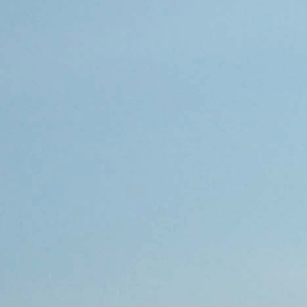
AUSSEHEN
Statur:
stark muskulös
Erscheinungsbild:
gepflegt
Gewicht in Kg:
90
Größe in cm:
175
Haarfarbe:
Weiß
Augenfarbe:
Graublau
ÜBER MICH
Hobby:
Musik / Konzerte, Autos, Videospiele /
Computer, Sport, Kino, Freunde
treffen, Handwerken / Handarbeit
Wohnsituation:
Ich wohne mit Haustier