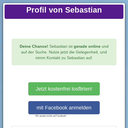
Profil von Sebastian
Prev
Ne
Deine Chance!
Sebastian ist
gerade online
und
Startseite
Sebastian
Persönliche Angaben
auf der Suche. Nutze jetzt die Gelegenheit, und
nimm Kontakt zu Sebastian auf.
Sebastian
31 Jahre
Jetzt kostenfrei losflirten!
Profil zu 89% ausgefüllt.
Online
innerhalb der letzten 48 Stunden
Wir posten nichts auf Facebook!
Ein Geschenk schicken