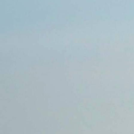
Sex ist für mich:
Neuland
Charakter:
gesellig
Freizeit:
Freunde, Shoppen, Familie
INTERESSEN
Grund für eine
Ich möchte wieder jemandem
Partnerschaft:
vertrauen
erstes Date:
im Kino, bei Freunden
ich suche hier:
neue Freunde, eine ernsthafte
Beziehung, Bekanntschaften
:: Hot Or Not
Lade ein Profilbild hoch um HotOrNot spielen zu können