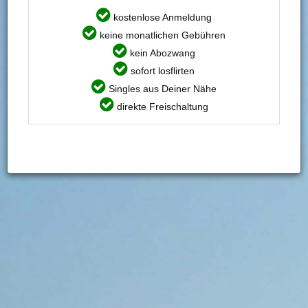
Du möchtest mehr Bilder sehen? Dann gleich hier
kostenlose Anmeldung
registrieren
!
keine monatlichen Gebühren
Deine Chance!
Sebastian ist aktiv und auf der Suche. Nutze
kein Abozwang
jetzt die Gelegenheit, und nimm Kontakt zu Sebastian auf.
sofort losflirten
Singles aus Deiner Nähe
Du möchtest mehr sehen? Dann gleich hier
registrieren
!
direkte Freischaltung
Persönliche Angaben
PERSÖNLICHE INFORMATIONEN
Ich bin:
Mann
Suche:
Frau, im Alter von 24 - 30
Benutzername:
Sebastian
Alter:
31