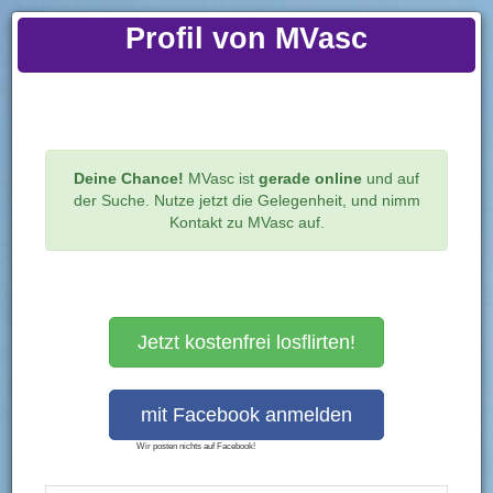
Profil von MVasc
Prev
Ne
Deine Chance!
MVasc ist
gerade online
und auf
Startseite
MVasc
Persönliche Angaben
der Suche. Nutze jetzt die Gelegenheit, und nimm
Kontakt zu MVasc auf.
MVasc
31 Jahre
Online
innerhalb der letzten 48 Stunden
Jetzt kostenfrei losflirten!
Ein Geschenk schicken
Du möchtest mehr Bilder sehen? Dann gleich hier
registrieren
!
Wir posten nichts auf Facebook!
Deine Chance!
MVasc ist aktiv und auf der Suche. Nutze