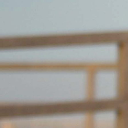
Lade ein Profilbild hoch um HotOrNot spielen zu können
Information & Datenschutz
NÜTZLICHES
Profil ergänzen
Profilfoto hochladen
HILFE
Support kontaktieren
Sitemap