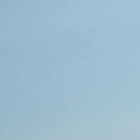
Erscheinungsbild:
normal
Gewicht in Kg:
80
Größe in cm:
175
Haarfarbe:
Schwarz
Augenfarbe:
Braun
ÜBER MICH
Hobby:
Musik / Konzerte, Reisen, Autos,
Wandern, Kochen, Tiere, Singen,
Videospiele / Computer, Sport, Kino,
Shoppen, Freunde treffen,
Handwerken / Handarbeit, Lesen
Wohnsituation:
Ich wohne mit Haustier