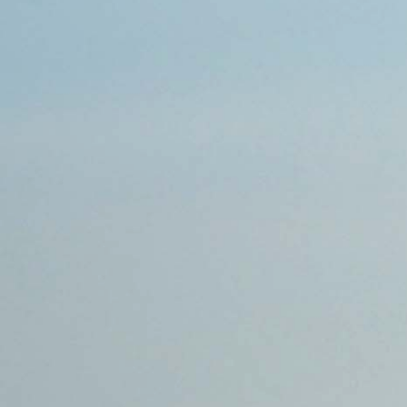
Sex ist für mich:
weniger wichtig
Charakter:
humorvoll
Freizeit:
Freunde, Shoppen, Familie
INTERESSEN
Grund für eine
Ich möchte nicht alleine alt werden
Partnerschaft:
erstes Date:
im Cafe, in der Stadt
ich suche hier:
neue Freunde, Sextreffen, nichts
bestimmtes (ich lasse es auf mich
zukommen), Bekanntschaften, eine
Affaire
:: Hot Or Not