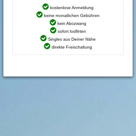
jetzt die Gelegenheit, und nimm Kontakt zu MVasc auf.
kostenlose Anmeldung
keine monatlichen Gebühren
Du möchtest mehr sehen? Dann gleich hier
registrieren
!
kein Abozwang
sofort losflirten
Persönliche Angaben
Singles aus Deiner Nähe
direkte Freischaltung
PERSÖNLICHE INFORMATIONEN
Ich bin:
Mann
Suche:
Frau, im Alter von 23 - 25
Benutzername:
MVasc
Alter:
31
AUSSEHEN
Statur:
normal